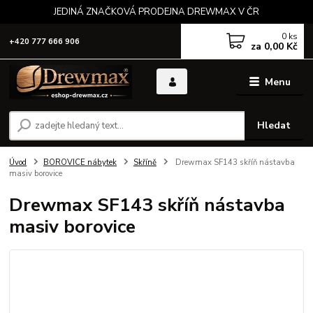
JEDINÁ ZNAČKOVÁ PRODEJNA DREWMAX V ČR
0
ks
+420 777 666 906
za
0,00 Kč
Menu
Hledat
Úvod
BOROVICE nábytek
Skříně
Drewmax SF143 skříň nástavba
masiv borovice
Drewmax SF143 skříň nástavba
masiv borovice