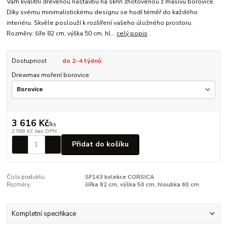
Vám kvalitní dřevěnou nástavbu na skříň zhotovenou z masivu borovice.
Díky svému minimalistickému designu se hodí téměř do každého
interiéru. Skvěle poslouží k rozšíření vašeho úložného prostoru.
Rozměry: šíře 82 cm, výška 50 cm, hl...
celý popis
Dostupnost
do 2-4 týdnů
Drewmax moření borovice
3 616 Kč
/
ks
2 988 Kč
bez DPH
Přidat do košíku
Číslo produktu:
SF143 kolekce CORSICA
Rozměry:
šířka 82 cm, výška 50 cm, hloubka 60 cm
Kompletní specifikace