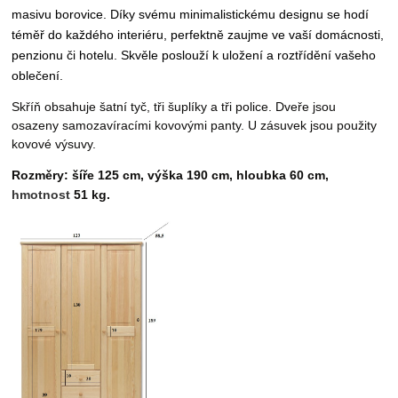
masivu borovice.
Díky svému minimalistickému designu se hodí
téměř do každého interiéru
, perfektně zaujme ve vaší domácnosti,
penzionu či hotelu. Skvěle poslouží k uložení a roztřídění vašeho
oblečení.
Skříň obsahuje
šatní tyč, tři šuplíky a tři police. Dveře jsou
osazeny samozavíracími kovovými panty.
U zásuvek jsou použity
kovové výsuvy.
Rozměry: šíře 125 cm, výška 190 cm, hloubka 60 cm,
hmotnost
51 kg.