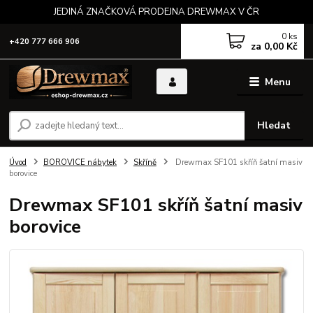
JEDINÁ ZNAČKOVÁ PRODEJNA DREWMAX V ČR
0
ks
+420 777 666 906
za
0,00 Kč
Menu
Hledat
Úvod
BOROVICE nábytek
Skříně
Drewmax SF101 skříň šatní masiv
borovice
Drewmax SF101 skříň šatní masiv
borovice