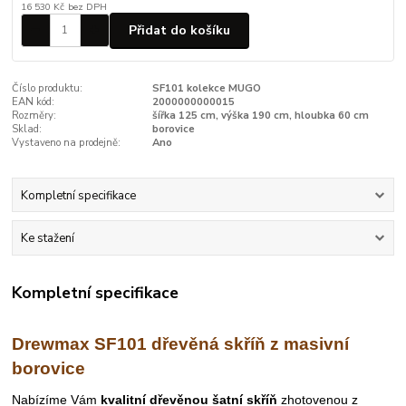
16 530 Kč
bez DPH
Přidat do košíku
Číslo produktu:
SF101 kolekce MUGO
EAN kód:
2000000000015
Rozměry:
šířka 125 cm, výška 190 cm, hloubka 60 cm
Sklad:
borovice
Vystaveno na prodejně:
Ano
Kompletní specifikace
Ke stažení
Kompletní specifikace
Drewmax SF101 dřevěná skříň z masivní
borovice
Nabízíme Vám
kvalitní dřevěnou šatní
skříň
zhotovenou z