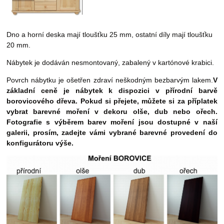
Dno a horní deska mají tloušťku 25 mm, ostatní díly mají tloušťku
20 mm.
Nábytek je dodáván nesmontovaný, zabalený v kartónové krabici.
Povrch nábytku je ošetřen zdraví neškodným bezbarvým lakem.
V
základní ceně je nábytek k dispozici v přírodní barvě
borovicového dřeva. Pokud si přejete, můžete si za příplatek
vybrat barevné moření
v dekoru olše, dub nebo ořech.
Fotografie s výběrem barev moření jsou dostupné v naší
galerii, prosím, zadejte vámi vybrané barevné provedení do
konfigurátoru výše.