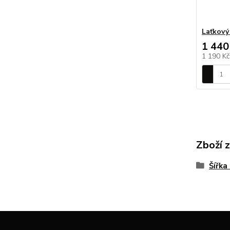
Laťkový
1 440
1 190 K
Zboží 
Šířka