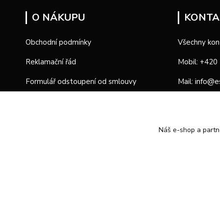
O NÁKUPU
KONTA
Obchodní podmínky
Všechny kon
Reklamační řád
Mobil: +420
info@e
Formulář odstoupení od smlouvy
Mail:
Formulář reklamace
Provozní d
Náš e-shop a partn