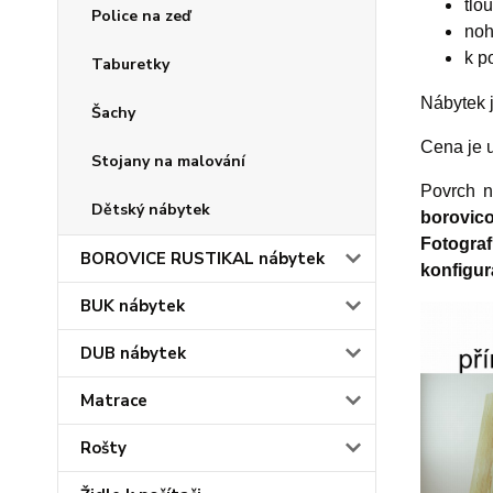
tlo
Police na zeď
noh
k p
Taburetky
Nábytek 
Šachy
Cena je u
Stojany na malování
Povrch n
Dětský nábytek
borovico
Fotograf
BOROVICE RUSTIKAL nábytek
konfigur
BUK nábytek
DUB nábytek
Matrace
Rošty