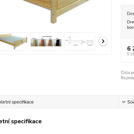
Dos
Dr
bor
6 
5 1
Číslo p
Rozměr
etní specifikace
Sou
tní specifikace