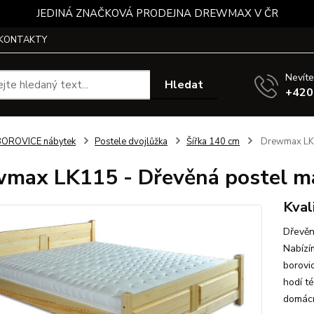
JEDINÁ ZNAČKOVÁ PRODEJNA DREWMAX V ČR
KONTAKTY
Nevíte
Hledat
+420
BOROVICE nábytek
Postele dvojlůžka
Šířka 140 cm
Drewmax LK1
max LK115 - Dřevěná postel ma
Kval
Dřevěn
Nabízí
borovi
hodí t
domácn