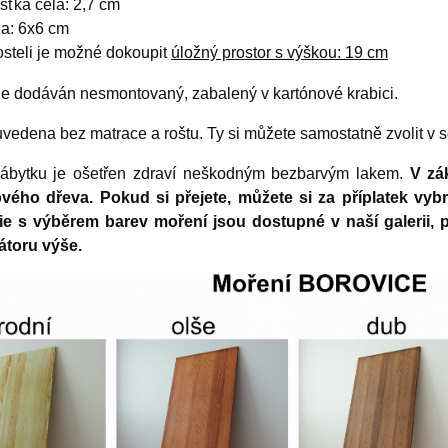
ušťka čela: 2,7 cm
a: 6x6 cm
osteli je možné dokoupit
úložný prostor s výškou: 19 cm
je dodáván nesmontovaný, zabalený v kartónové krabici.
vedena bez matrace a roštu. Ty si můžete samostatně zvolit v 
ábytku je ošetřen zdraví neškodným bezbarvým lakem.
V zá
vého dřeva. Pokud si přejete, můžete si za příplatek vy
ie s výběrem barev moření jsou dostupné v naší galerii,
átoru výše.