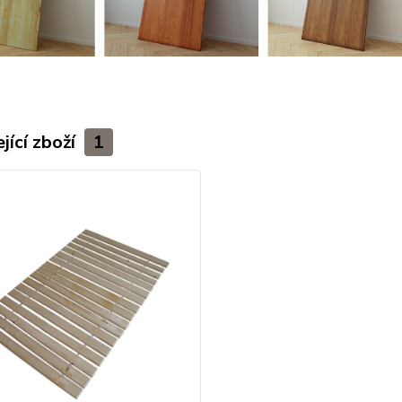
jící zboží
1