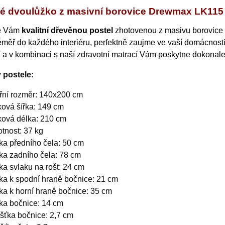
é dvoulůžko z masivní borovice Drewmax LK115 
e Vám
kvalitní dřevěnou postel
zhotovenou z masivu borovice
éměř do každého interiéru
, perfektně zaujme ve vaší domácnost
í a v kombinaci s naší zdravotní matrací Vám poskytne dokonal
 postele:
třní rozměr: 140x200 cm
ková šířka: 149 cm
ková délka: 210 cm
tnost: 37 kg
ka předního čela: 50 cm
ka zadního čela: 78 cm
ka svlaku na rošt: 24 cm
ka k spodní hraně bočnice: 21 cm
ka k horní hraně bočnice: 35 cm
ka bočnice: 14 cm
ušťka bočnice: 2,7 cm