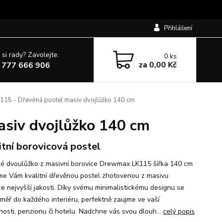
Přihlášení
 si rady? Zavolejte.
0
ks
za
0,00 Kč
 777 666 906
15 - Dřevěná postel masiv dvojlůžko 140 cm
siv dvojlůžko 140 cm
itní borovicová postel
é dvoulůžko z masivní borovice Drewmax LK115 šířka 140 cm
me Vám kvalitní dřevěnou postel zhotovenou z masivu
ce nejvyšší jakosti. Díky svému minimalistickému designu se
éměř do každého interiéru, perfektně zaujme ve vaší
osti, penzionu či hotelu. Nadchne vás svou dlouh...
celý popis