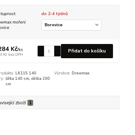
tupnost
do 2-4 týdnů
ewmax moření
ovice
284 Kč
/
ks
Přidat do košíku
93 Kč
bez DPH
roduktu:
LK115 140
Výrobce:
Drewmax
y:
šířka 140 cm, délka 200
cm
visející zboží
1