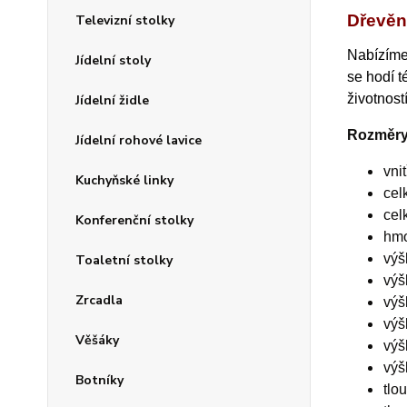
Dřevěn
Televizní stolky
Nabízím
Jídelní stoly
se hodí t
životnost
Jídelní židle
Rozměry
Jídelní rohové lavice
vni
Kuchyňské linky
cel
cel
Konferenční stolky
hmo
výš
Toaletní stolky
výš
Zrcadla
výš
výš
Věšáky
výš
výš
Botníky
tlo