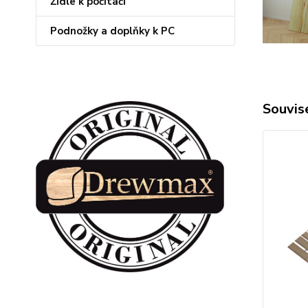
Židle k počítači
Podnožky a doplňky k PC
Souvise