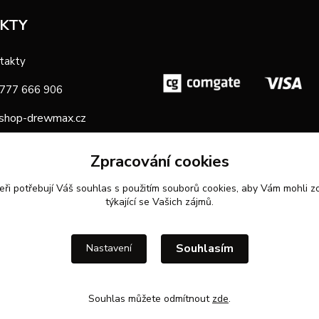
KTY
takty
 777 666 906
shop-drewmax.cz
oba
Zpracování cookies
eři potřebují Váš
souhlas
s použitím souborů cookies, aby Vám mohli z
týkající se Vašich zájmů.
Souhlasím
Nastavení
Souhlas můžete odmítnout
zde
.