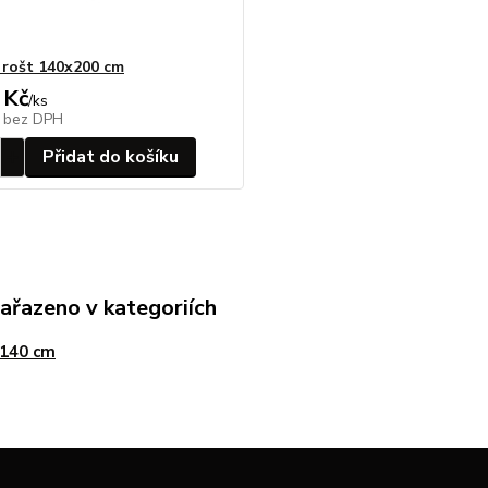
 rošt 140x200 cm
 Kč
/
ks
č
bez DPH
Přidat do košíku
zařazeno v kategoriích
 140 cm