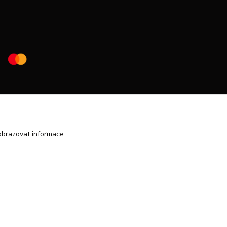
obrazovat informace
Vytvořeno na
Eshop-rychle.cz