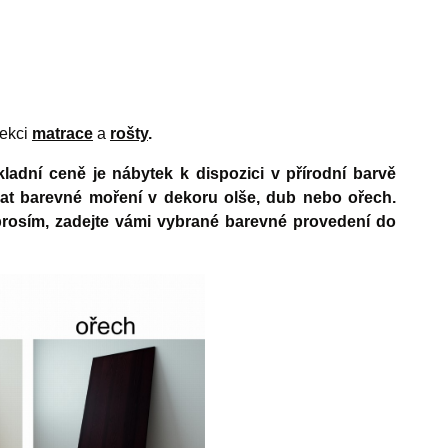
sekci
matrace
a
rošty
.
kladní ceně je nábytek k dispozici v přírodní barvě
brat barevné moření
v dekoru olše, dub nebo ořech.
 prosím, zadejte vámi vybrané barevné provedení do