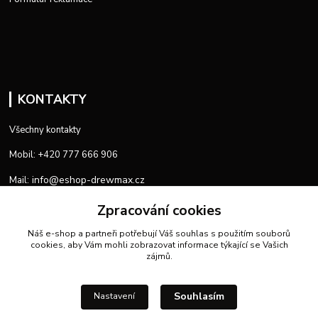
KONTAKTY
Všechny kontakty
Mobil: +420 777 666 906
info@eshop-drewmax.cz
Mail:
Provozní doba
Zpracování cookies
Náš e-shop a partneři potřebují Váš
souhlas
s použitím souborů
cookies, aby Vám mohli zobrazovat informace týkající se Vašich
zájmů.
Souhlasím
Nastavení