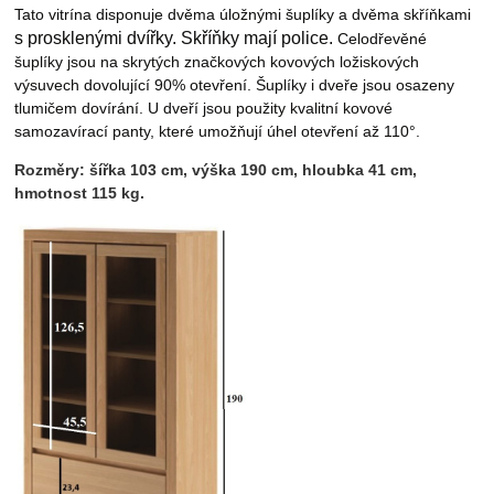
Tato vitrína disponuje dvěma úložnými šuplíky a dvěma skříňkami
s prosklenými dvířky
. Skříňky mají police.
Celodřevěné
šuplíky jsou na skrytých značkových kovových ložiskových
výsuvech dovolující 90% otevření. Šuplíky i dveře jsou osazeny
tlumičem dovírání. U dveří jsou použity kvalitní kovové
samozavírací panty, které umožňují úhel otevření až 110°.
Rozměry: šířka 103 cm, výška 190 cm, hloubka 41 cm,
hmotnost 115 kg.