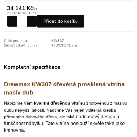
34 141 Kč
/
ks
28 216 Kč
bez DPH
Přidat do košíku
Číslo produktu:
KW307
Šířka/Výška/Hloubka:
103/190/41 cm
Kompletní specifikace
Drewmax KW307 dřevěná prosklená vitrína
masiv dub
N
abízíme Vám
kvalitní dřevěnou vitrínu
zhotovenou z masivu
dubu nejvyšší jakosti. Nadchne Vás nejen
viditelná kresba
nadčasový design a
přírodního dubového dřeva, ale také
funkčnost nábytku.
Tato vitrína poslouží skvěle také jako
knihovna.