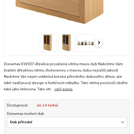
Drewmax KW307 dřevěná prosklená vitrína masiv dub Nabízíme Vám
kvalitní dřevěnou vitrínu zhotovenou z masivu dubu nejvyšší jakosti.
Nadchne Vás nejen viditelná kresba přírodního dubového dřeva, ale
také nadčasový design a funkčnost nábytku. Tato vitrína poslouží skvěle
také jako knihovna. Tato vitr...
celý popis
Dostupnost
do 14 týdnů
Drewmax moření dub