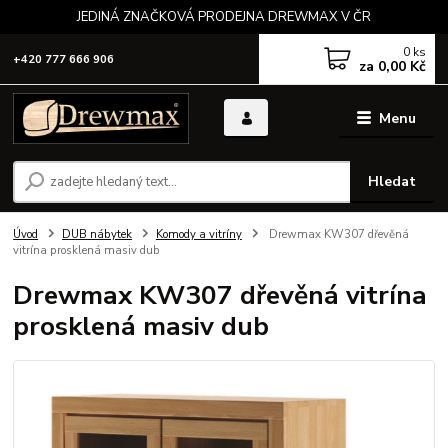
JEDINÁ ZNAČKOVÁ PRODEJNA DREWMAX V ČR
0
ks
+420 777 666 906
za
0,00 Kč
Menu
Hledat
Úvod
DUB nábytek
Komody a vitríny
Drewmax KW307 dřevěná
vitrína prosklená masiv dub
Drewmax KW307 dřevěná vitrína
prosklená masiv dub