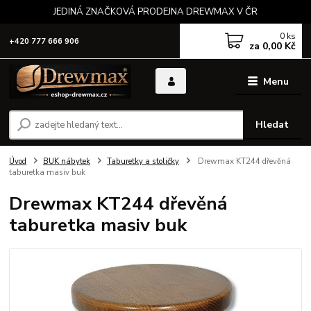
JEDINÁ ZNAČKOVÁ PRODEJNA DREWMAX V ČR
0
ks
+420 777 666 906
za
0,00 Kč
Menu
Hledat
Úvod
BUK nábytek
Taburetky a stoličky
Drewmax KT244 dřevěná
taburetka masiv buk
Drewmax KT244 dřevěná
taburetka masiv buk