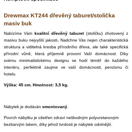
Drewmax KT244 dřevěný taburet/stolička
masiv buk
Nabízíme Vám
kvalitní dřevěný taburet
(stoličku) zhotovený z
.
masivu buku nejvyšší jakosti
Nadchne Vás nejen
charakteristická
struktura a viditelná kresba přírodního dřeva, ale také
specifická
přírodní vůně, která příjemně provoní
Vaší domácnost.
D
íky
svému minimalistickému designu se hodí téměř do každého
interiéru, perfektně zaujme ve
vaší domácnosti, penzionu či
hotelu.
Výška: 45 cm. Hmotnost: 3,5 kg.
Nábytek je dodáván
smontovaný
.
Povrch nábytku je ošetřen zdraví neškodným
polyuretanovým
bezbarvým lakem, díky jehož tvrdosti je nábytek odolnější.