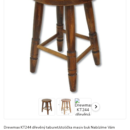
Drewmax KT244 dřevěný taburet/stolička masiv buk Nabízíme Vám