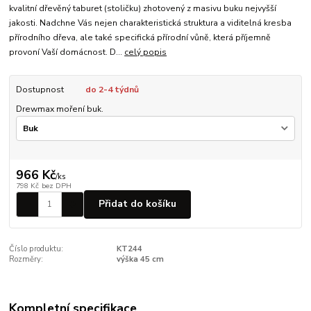
kvalitní dřevěný taburet (stoličku) zhotovený z masivu buku nejvyšší
jakosti. Nadchne Vás nejen charakteristická struktura a viditelná kresba
přírodního dřeva, ale také specifická přírodní vůně, která příjemně
provoní Vaší domácnost. D...
celý popis
Dostupnost
do 2-4 týdnů
Drewmax moření buk.
966 Kč
/
ks
798 Kč
bez DPH
Přidat do košíku
Číslo produktu:
KT244
Rozměry:
výška 45 cm
Kompletní specifikace