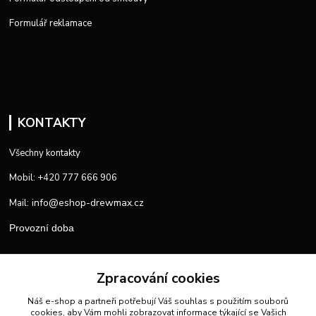
Formulář reklamace
KONTAKTY
Všechny kontakty
Mobil: +420 777 666 906
info@eshop-drewmax.cz
Mail:
Provozní doba
Zpracování cookies
Náš e-shop a partneři potřebují Váš
souhlas
s použitím souborů
cookies, aby Vám mohli zobrazovat informace týkající se Vašich