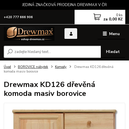
JEDINÁ ZNAČKOVÁ PRODEJNA DREWMAX V ČR
0
ks
+420 777 666 906
za
0,00 Kč
Menu
Hledat
Úvod
BOROVICE nábytek
Komody
Drewmax KD126 dřevěná
komoda masiv borovice
Drewmax KD126 dřevěná
komoda masiv borovice