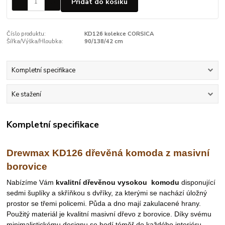
Přidat do košíku
Číslo produktu:
KD126 kolekce CORSICA
Šířka/Výška/Hloubka:
90/138/42 cm
Kompletní specifikace
Ke stažení
Kompletní specifikace
Drewmax KD126 dřevěná komoda z masivní
borovice
Nabízíme Vám
kvalitní dřevěnou
vysokou
komodu
disponující
sedmi šuplíky a skříňkou s dvříky, za kterými se nachází úložný
prostor se třemi policemi. Půda a dno mají zakulacené hrany.
Použitý materiál je kvalitní masivní dřevo z borovice.
Díky svému
minimalistickému designu se hodí téměř do každého interiéru
,