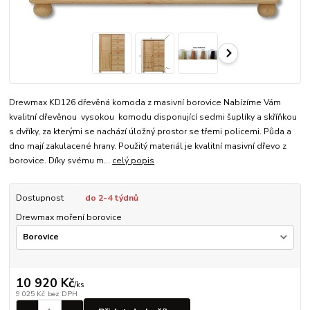
Drewmax KD126 dřevěná komoda z masivní borovice Nabízíme Vám
kvalitní dřevěnou vysokou komodu disponující sedmi šuplíky a skříňkou
s dvříky, za kterými se nachází úložný prostor se třemi policemi. Půda a
dno mají zakulacené hrany. Použitý materiál je kvalitní masivní dřevo z
borovice. Díky svému m...
celý popis
Dostupnost
do 2-4 týdnů
Drewmax moření borovice
10 920 Kč
/
ks
9 025 Kč
bez DPH