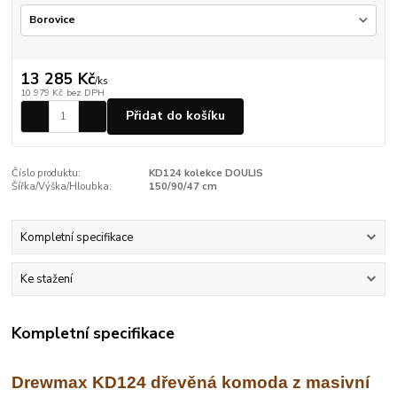
13 285 Kč
/
ks
10 979 Kč
bez DPH
Přidat do košíku
Číslo produktu:
KD124 kolekce DOULIS
Šířka/Výška/Hloubka:
150/90/47 cm
Kompletní specifikace
Ke stažení
Kompletní specifikace
Drewmax KD124 dřevěná komoda z masivní