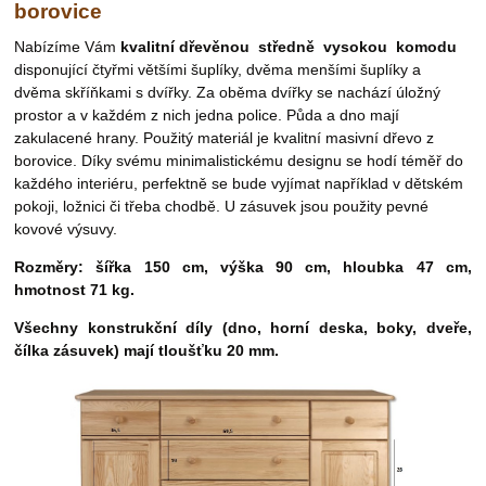
borovice
Nabízíme Vám
kvalitní dřevěnou
středně vysokou
komodu
disponující čtyřmi většími šuplíky, dvěma menšími šuplíky a
dvěma skříňkami s dvířky. Za oběma dvířky se nachází úložný
prostor a v každém z nich jedna police. Půda a dno mají
zakulacené hrany. Použitý materiál je kvalitní masivní dřevo z
borovice.
Díky svému minimalistickému designu se hodí téměř do
každého interiéru
, perfektně se bude vyjímat například v dětském
pokoji, ložnici či třeba chodbě. U zásuvek jsou použity pevné
kovové výsuvy.
Rozměry: šířka 150 cm, výška 90 cm, hloubka 47 cm,
hmotnost
71 kg.
Všechny konstrukční díly (dno, horní deska, boky, dveře,
čílka zásuvek) mají tloušťku 20 mm.