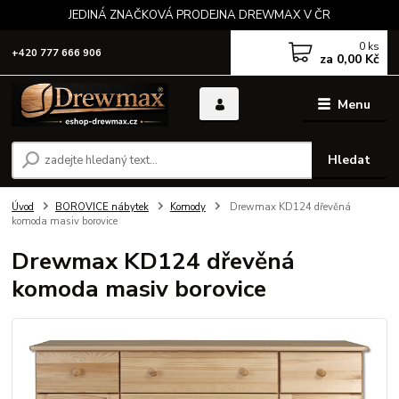
JEDINÁ ZNAČKOVÁ PRODEJNA DREWMAX V ČR
0
ks
+420 777 666 906
za
0,00 Kč
Menu
Hledat
Úvod
BOROVICE nábytek
Komody
Drewmax KD124 dřevěná
komoda masiv borovice
Drewmax KD124 dřevěná
komoda masiv borovice