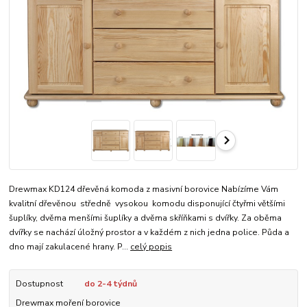
Drewmax KD124 dřevěná komoda z masivní borovice Nabízíme Vám
kvalitní dřevěnou středně vysokou komodu disponující čtyřmi většími
šuplíky, dvěma menšími šuplíky a dvěma skříňkami s dvířky. Za oběma
dvířky se nachází úložný prostor a v každém z nich jedna police. Půda a
dno mají zakulacené hrany. P...
celý popis
Dostupnost
do 2-4 týdnů
Drewmax moření borovice