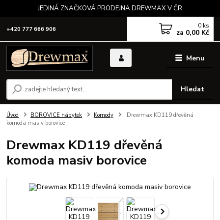
JEDINÁ ZNAČKOVÁ PRODEJNA DREWMAX V ČR
0
ks
+420 777 666 906
za
0,00 Kč
Menu
Hledat
Úvod
BOROVICE nábytek
Komody
Drewmax KD119 dřevěná
komoda masiv borovice
Drewmax KD119 dřevěná
komoda masiv borovice