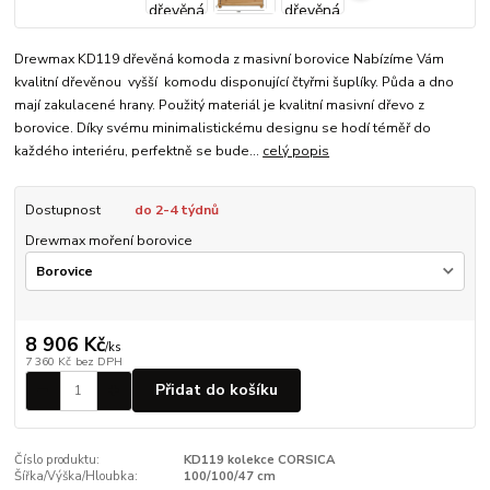
Drewmax KD119 dřevěná komoda z masivní borovice Nabízíme Vám
kvalitní dřevěnou vyšší komodu disponující čtyřmi šuplíky. Půda a dno
mají zakulacené hrany. Použitý materiál je kvalitní masivní dřevo z
borovice. Díky svému minimalistickému designu se hodí téměř do
každého interiéru, perfektně se bude...
celý popis
Dostupnost
do 2-4 týdnů
Drewmax moření borovice
8 906 Kč
/
ks
7 360 Kč
bez DPH
Přidat do košíku
Číslo produktu:
KD119 kolekce CORSICA
Šířka/Výška/Hloubka:
100/100/47 cm