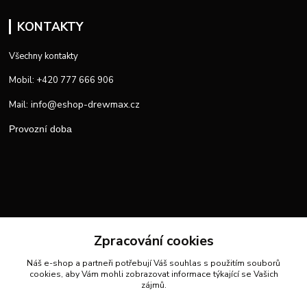
KONTAKTY
Všechny kontakty
Mobil: +420 777 666 906
info@eshop-drewmax.cz
Mail:
Provozní doba
Zpracování cookies
Náš e-shop a partneři potřebují Váš
souhlas
s použitím souborů
cookies, aby Vám mohli zobrazovat informace týkající se Vašich
zájmů.