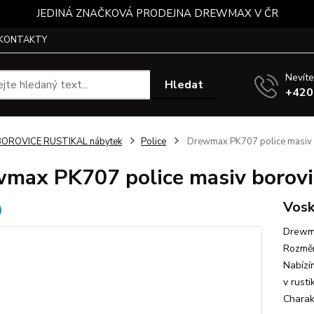
JEDINÁ ZNAČKOVÁ PRODEJNA DREWMAX V ČR
KONTAKTY
Nevíte
Hledat
+420
BOROVICE RUSTIKAL nábytek
Police
Drewmax PK707 police masiv b
max PK707 police masiv borovic
Vosk
Drewma
Rozměr
Nabízí
v rusti
Charakt