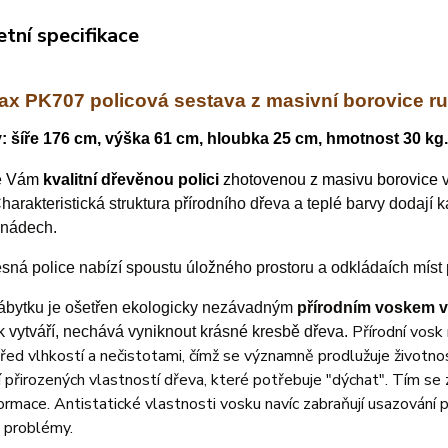
tní specifikace
x PK707 policová sestava z masivní borovice ru
 šíře 176 cm, výška 61 cm, hloubka 25 cm,
hmotnost
30 kg.
e Vám
kvalitní dřevěnou polici
zhotovenou z masivu borovice
v
harakteristická struktura přírodního dřeva a teplé barvy dodají
í nádech.
sná police nabízí spoustu úložného prostoru a odkládaích míst p
ábytku je ošetřen ekologicky nezávadným
přírodním voskem
v
Přírodní vosk
k vytváří, nechává vyniknout krásné kresbě dřeva.
řed vlhkostí a nečistotami, čímž se významně prodlužuje životno
 přirozených vlastností dřeva, které potřebuje "dýchat". Tím se za
rmace. Antistatické vlastnosti vosku navíc zabraňují usazování p
 problémy.