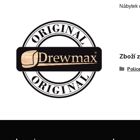
Nábytek 
Zboží 
Polic