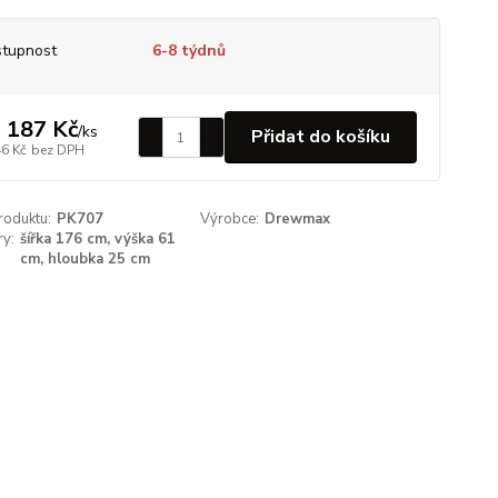
tupnost
6-8 týdnů
 187 Kč
/
ks
Přidat do košíku
46 Kč
bez DPH
roduktu:
PK707
Výrobce:
Drewmax
y:
šířka 176 cm, výška 61
cm, hloubka 25 cm