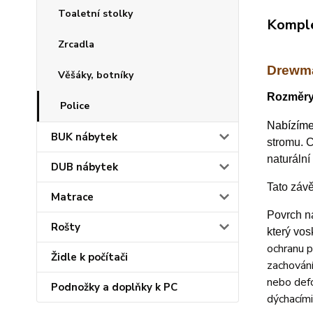
Toaletní stolky
Komple
Zrcadla
Drewma
Věšáky, botníky
Rozměry:
Police
Nabízím
BUK nábytek
stromu.
C
naturáln
DUB nábytek
Tato závě
Matrace
Povrch n
Rošty
který vos
ochranu p
Židle k počítači
zachování
nebo defo
Podnožky a doplňky k PC
dýchacími