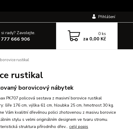
Přihlášení
 si rady? Zavolejte.
0
ks
za
0,00 Kč
 777 666 906
orovice rustikal
e rustikal
ovaný borovicový nábytek
x PK707 policová sestava z masivní borovice rustikal
y: šíře 176 cm, výška 61 cm, hloubka 25 cm, hmotnost 30 kg.
me Vám kvalitní dřevěnou polici zhotovenou z masivu borovice
kálním stylu s velmi originálním designem ve tvaru stromu.
eristická struktura přírodního dřev...
celý popis