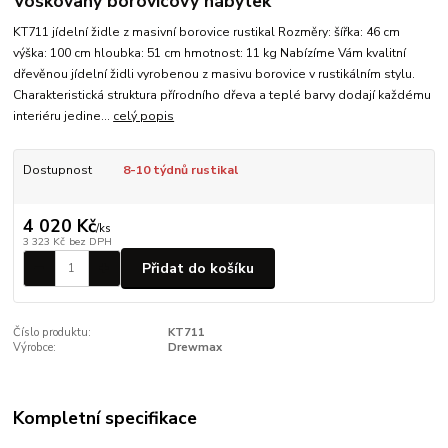
Voskovaný borovicový nábytek
KT711 jídelní židle z masivní borovice rustikal Rozměry: šířka: 46 cm
výška: 100 cm hloubka: 51 cm hmotnost: 11 kg Nabízíme Vám kvalitní
dřevěnou jídelní židli vyrobenou z masivu borovice v rustikálním stylu.
Charakteristická struktura přírodního dřeva a teplé barvy dodají každému
interiéru jedine...
celý popis
Dostupnost
8-10 týdnů rustikal
4 020 Kč
/
ks
3 323 Kč
bez DPH
Přidat do košíku
Číslo produktu:
KT711
Výrobce:
Drewmax
Kompletní specifikace