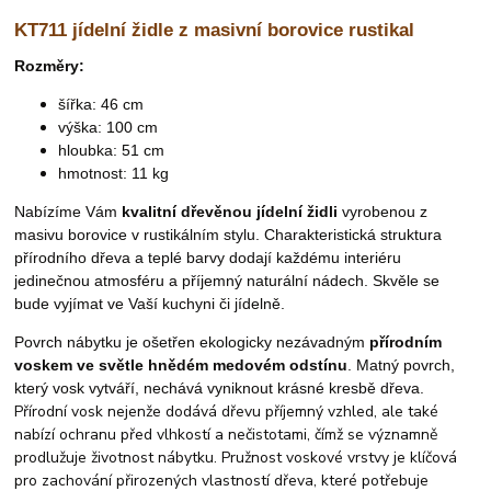
KT711 jídelní židle z masivní borovice rustikal
Rozměry:
šířka: 46 cm
výška: 100 cm
hloubka: 51 cm
hmotnost: 11 kg
Nabízíme Vám
kvalitní dřevěnou jídelní židli
vyrobenou z
masivu borovice v rustikálním stylu.
Charakteristická struktura
přírodního dřeva a teplé barvy dodají každému interiéru
jedinečnou atmosféru a příjemný naturální nádech. Skvěle se
bude vyjímat ve Vaší kuchyni či jídelně.
P
ovrch nábytku je ošetřen ekologicky nezávadným
přírodním
voskem
ve světle hnědém medovém odstínu
. Matný povrch,
který vosk vytváří, nechává vyniknout krásné kresbě dřeva.
Přírodní vosk nejenže dodává dřevu příjemný vzhled, ale také
nabízí ochranu před vlhkostí a nečistotami, čímž se významně
prodlužuje životnost nábytku. Pružnost voskové vrstvy je klíčová
pro zachování přirozených vlastností dřeva, které potřebuje