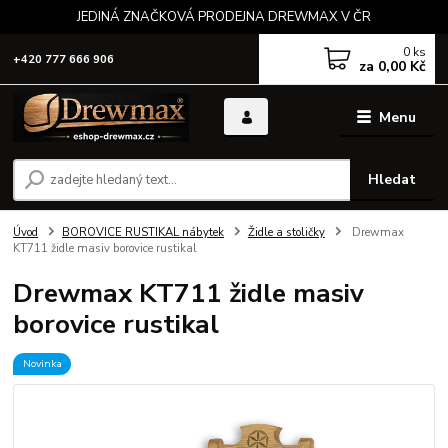
JEDINÁ ZNAČKOVÁ PRODEJNA DREWMAX V ČR
0
ks
+420 777 666 906
za
0,00 Kč
Menu
Hledat
Úvod
BOROVICE RUSTIKAL nábytek
Židle a stoličky
Drewmax
KT711 židle masiv borovice rustikal
Drewmax KT711 židle masiv
borovice rustikal
Novinka