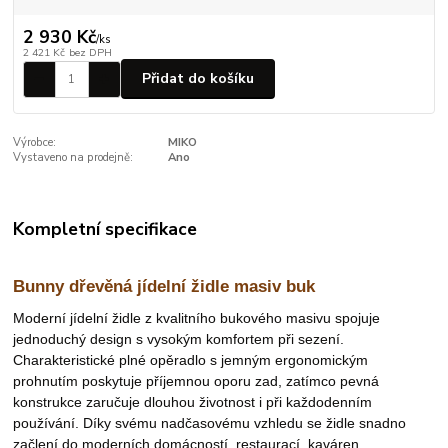
2 930 Kč
/
ks
2 421 Kč
bez DPH
Přidat do košíku
Výrobce:
MIKO
Vystaveno na prodejně:
Ano
Kompletní specifikace
Bunny dřevěná jídelní židle masiv buk
Moderní jídelní židle z kvalitního bukového masivu spojuje
jednoduchý design s vysokým komfortem při sezení.
Charakteristické plné opěradlo s jemným ergonomickým
prohnutím poskytuje příjemnou oporu zad, zatímco pevná
konstrukce zaručuje dlouhou životnost i při každodenním
používání. Díky svému nadčasovému vzhledu se židle snadno
začlení do moderních domácností, restaurací, kaváren,