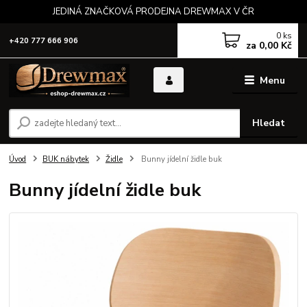
JEDINÁ ZNAČKOVÁ PRODEJNA DREWMAX V ČR
0
ks
+420 777 666 906
za
0,00 Kč
Menu
Hledat
Úvod
BUK nábytek
Židle
Bunny jídelní židle buk
Bunny jídelní židle buk