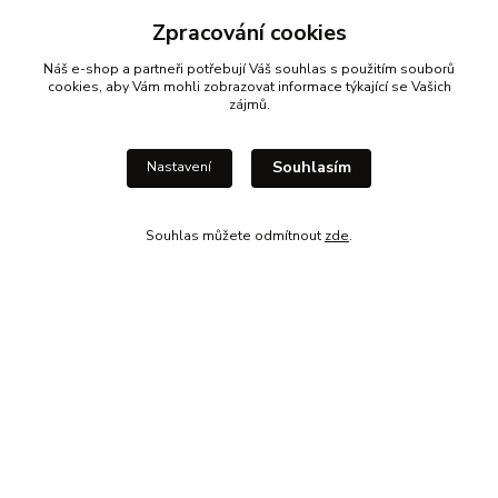
info@eshop-drewmax.cz
Mail:
Zpracování cookies
Provozní doba
Náš e-shop a partneři potřebují Váš
souhlas
s použitím souborů
cookies, aby Vám mohli zobrazovat informace týkající se Vašich
zájmů.
Souhlasím
Nastavení
Souhlas můžete odmítnout
zde
.
Vytvořeno na
Eshop-rychle.cz