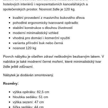
hotelových interiérů i reprezentativních kancelářských a
společenských prostor. Nosnost židle je 120 kg.
kvalitní provedení z masivního bukového dřeva
pohodlné ergonomicky tvarované opěradlo
stabilní konstrukce s dlouhou životností
moderní minimalistický vzhled
vhodná pro domácí i komerční využití
varianta přírodní buk nebo černá
nosnost 120 kg
Povrch nábytku je ošetřen zdraví neškodným bezbarvým lakem. V
nabídce je také modrerní černé moření, které minimalistický tvar
židle ještě zdůrazní.
Nábytek je dodáván smontovaný.
Rozměry:
výška opěráku: 82,5 cm
hloubka sedáku: 51 cm
výška sezení: 47 cm
šířka sedáku: 44 cm