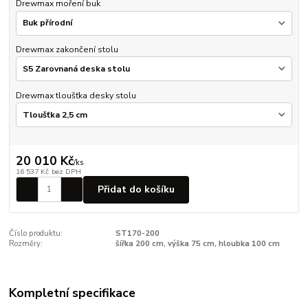
Drewmax moření buk
Drewmax zakončení stolu
Drewmax tloušťka desky stolu
20 010 Kč
/
ks
16 537 Kč
bez DPH
Přidat do košíku
Číslo produktu:
ST170-200
Rozměry:
šířka 200 cm, výška 75 cm, hloubka 100 cm
Kompletní specifikace