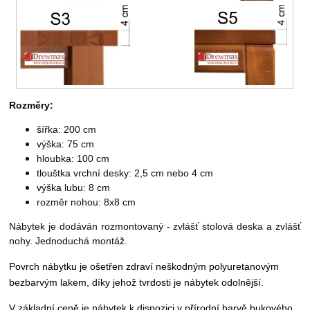
Rozměry:
šířka: 200 cm
výška: 75 cm
hloubka: 100 cm
tlouštka vrchní desky: 2,5 cm nebo 4 cm
výška lubu: 8 cm
rozměr nohou: 8x8 cm
Nábytek je dodáván rozmontovaný - zvlášť stolová deska a zvlášť
nohy. Jednoduchá montáž.
Povrch nábytku je ošetřen zdraví neškodným
polyuretanovým
bezbarvým lakem, díky jehož tvrdosti je nábytek odolnější.
V základní ceně je nábytek k dispozici v přírodní barvě bukového