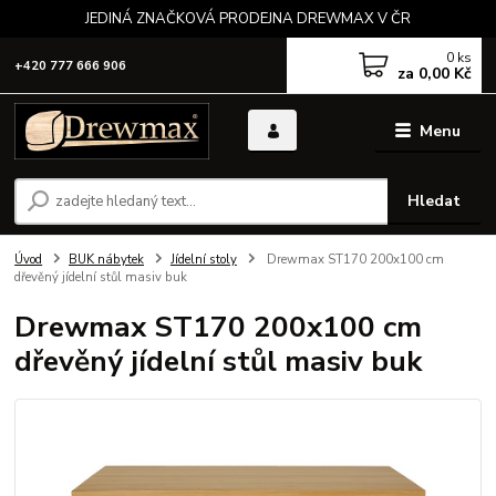
JEDINÁ ZNAČKOVÁ PRODEJNA DREWMAX V ČR
0
ks
+420 777 666 906
za
0,00 Kč
Menu
Hledat
Úvod
BUK nábytek
Jídelní stoly
Drewmax ST170 200x100 cm
dřevěný jídelní stůl masiv buk
Drewmax ST170 200x100 cm
dřevěný jídelní stůl masiv buk