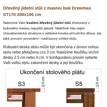
Dřevěný jídelní stůl z masivu buk Drewmax
ST170 200x100 cm
N
abízíme Vám
kvalitní dřevěný jídelní stůl
zhotovený z
bukového masivu nejvyšší jakosti. Nadchne Vás nejen
charakteristická struktura a viditelná kresba přírodního dřeva, ale
také
precizní provedení i nadčasový vzhled stolu.
Robustní deska stolu může být ukončena v úrovni nohou
stolu nebo přetažena cca 3 cm. Nabízíme tloušťku vrchní
desky 2,5 cm nebo 4 cm. V konfigurátoru prosím vyberte
Vaši volbu stylu zakončení desky a její tloušťku.