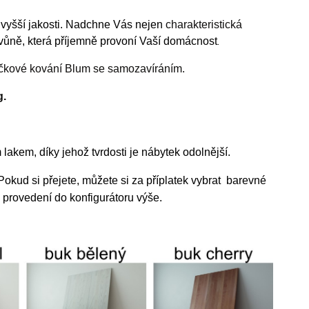
vyšší jakosti. Nadchne Vás nejen
charakteristická
.
 vůně, která příjemně provoní
Vaší domácnost
ačkové kování Blum se samozavíráním.
g.
akem, díky jehož tvrdosti je nábytek odolnější.
Pokud si přejete, můžete si za příplatek vybrat
barevné
 provedení do konfigurátoru výše.