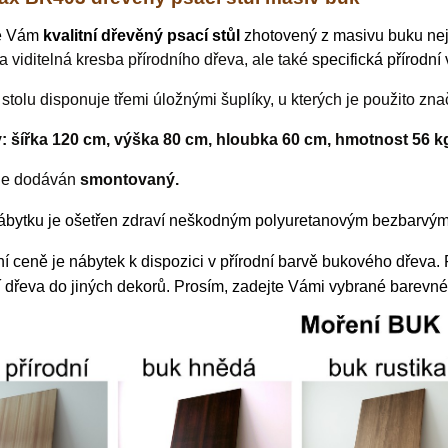
e Vám
kvalitní dřevěný psací stůl
zhotovený z masivu buku nej
 a viditelná kresba přírodního dřeva, ale také
specifická přírodní
 stolu disponuje třemi úložnými šuplíky, u kterých
je použito zn
 šířka 120 cm, výška 80 cm, hloubka 60 cm, hmotnost 56 k
je dodáván
smontovaný.
ábytku je ošetřen zdraví neškodným
polyuretanovým
bezbarvým l
í ceně je nábytek k dispozici v přírodní barvě bukového dřeva. 
 dřeva do jiných dekorů.
P
rosím, zadejte Vámi vybrané barevné