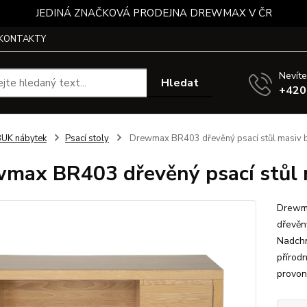
JEDINÁ ZNAČKOVÁ PRODEJNA DREWMAX V ČR
KONTAKTY
Nevíte
Hledat
+420
UK nábytek
Psací stoly
Drewmax BR403 dřevěný psací stůl masiv 
max BR403 dřevěný psací stůl 
Drewma
dřevěn
Nadchn
přírodn
provon