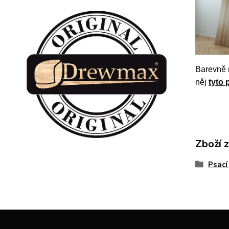
Barevně 
něj
tyto 
Zboží 
Psací