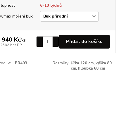
tupnost
6-10 týdnů
wmax moření buk
 940 Kč
/
ks
Přidat do košíku
826 Kč
bez DPH
roduktu:
BR403
Rozměry:
šířka 120 cm, výška 80
cm, hloubka 60 cm