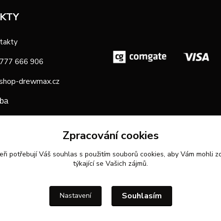
KTY
takty
 777 666 906
shop-drewmax.cz
oba
Zpracování cookies
eři potřebují Váš
souhlas
s použitím souborů cookies, aby Vám mohli z
týkající se Vašich zájmů.
Souhlasím
Nastavení