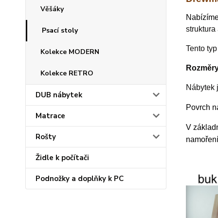
Věšáky
N
abízím
struktura
Psací stoly
Tento typ
Kolekce MODERN
Rozměry:
Kolekce RETRO
Nábytek 
DUB nábytek
Povrch n
Matrace
V základn
Rošty
namoření
Židle k počítači
Podnožky a doplňky k PC