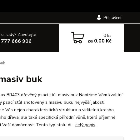
Přihlášení
 si rady? Zavolejte.
0
ks
za
0,00 Kč
 777 666 906
buk
masiv buk
x BR403 dřevěný psací stůl masiv buk Nabízíme Vám kvalitní
ý psací stůl zhotovený z masivu buku nejvyšší jakosti.
e Vás nejen charakteristická struktura a viditelná kresba
ího dřeva, ale také specifická přírodní vůně, která příjemně
í Vaší domácnost. Tento typ stolu di...
celý popis