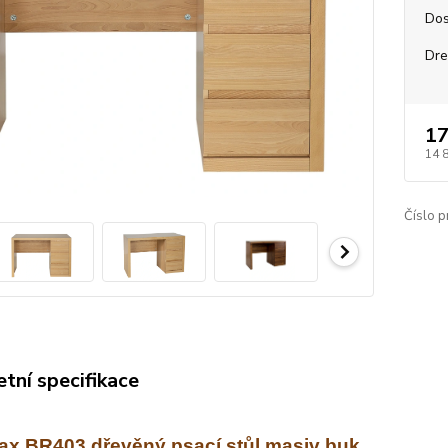
Dos
Dre
17
14 
Číslo p
tní specifikace
x BR403 dřevěný psací stůl masiv buk