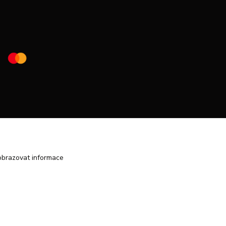
obrazovat informace
Vytvořeno na
Eshop-rychle.cz