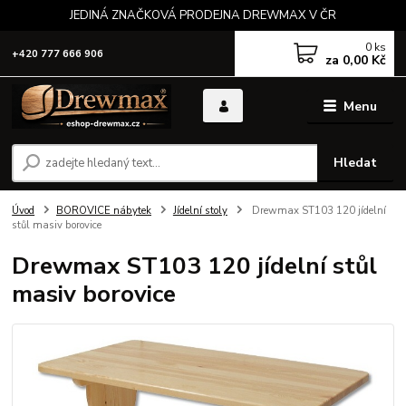
JEDINÁ ZNAČKOVÁ PRODEJNA DREWMAX V ČR
0
ks
+420 777 666 906
za
0,00 Kč
Menu
Hledat
Úvod
BOROVICE nábytek
Jídelní stoly
Drewmax ST103 120 jídelní
stůl masiv borovice
Drewmax ST103 120 jídelní stůl
masiv borovice