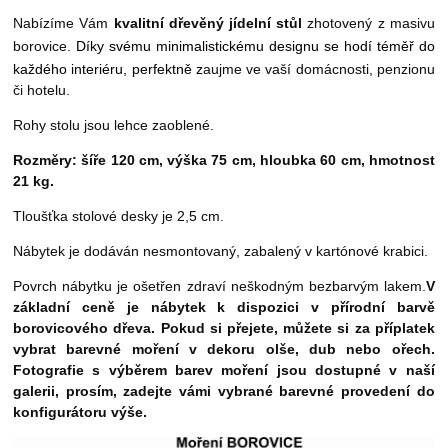
Nabízíme Vám
kvalitní dřevěný jídelní stůl
zhotovený z masivu
borovice.
Díky svému minimalistickému designu se hodí téměř do
každého interiéru
, perfektně z
aujme ve vaší domácnosti, penzionu
či hotelu.
Rohy stolu jsou lehce zaoblené.
Rozměry: šíře 120 cm, výška 75 cm, hloubka 60 cm, hmotnost
21 kg.
Tloušťka stolové desky je 2,5 cm.
Nábytek je dodáván nesmontovaný, zabalený v kartónové krabici.
Povrch nábytku je ošetřen zdraví neškodným bezbarvým lakem.
V
základní ceně je nábytek k dispozici v přírodní barvě
borovicového dřeva. Pokud si přejete, můžete si za příplatek
vybrat barevné moření
v dekoru olše, dub nebo ořech.
Fotografie s výběrem barev moření jsou dostupné v naší
galerii, prosím, zadejte vámi vybrané barevné provedení do
konfigurátoru výše.