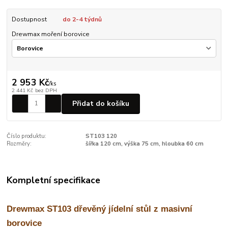
Dostupnost
do 2-4 týdnů
Drewmax moření borovice
2 953 Kč
/
ks
2 441 Kč
bez DPH
Přidat do košíku
Číslo produktu:
ST103 120
Rozměry:
šířka 120 cm, výška 75 cm, hloubka 60 cm
Kompletní specifikace
Drewmax ST103 dřevěný jídelní stůl z masivní
borovice