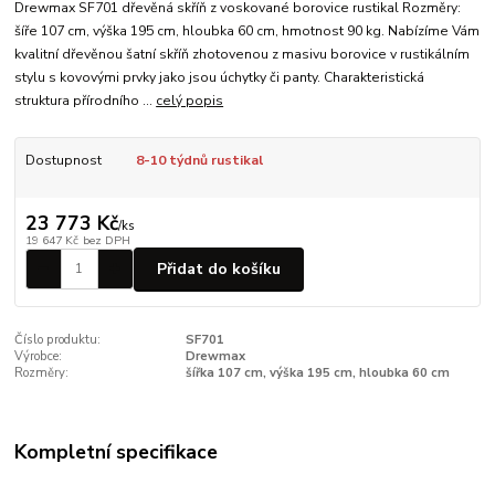
Drewmax SF701 dřevěná skříň z voskované borovice rustikal Rozměry:
šíře 107 cm, výška 195 cm, hloubka 60 cm, hmotnost 90 kg. Nabízíme Vám
kvalitní dřevěnou šatní skříň zhotovenou z masivu borovice v rustikálním
stylu s kovovými prvky jako jsou úchytky či panty. Charakteristická
struktura přírodního ...
celý popis
Dostupnost
8-10 týdnů rustikal
23 773 Kč
/
ks
19 647 Kč
bez DPH
Přidat do košíku
Číslo produktu:
SF701
Výrobce:
Drewmax
Rozměry:
šířka 107 cm, výška 195 cm, hloubka 60 cm
Kompletní specifikace