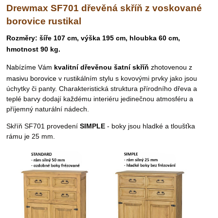
Drewmax SF701 dřevěná skříň z voskované
borovice rustikal
Rozměry: šíře 107 cm, výška 195 cm, hloubka 60 cm,
hmotnost
90 kg.
Nabízíme Vám
kvalitní dřevěnou šatní
skříň
zhotovenou z
masivu borovice
v rustikálním stylu s kovovými prvky jako jsou
úchytky či panty.
Charakteristická struktura přírodního dřeva a
teplé barvy dodají každému interiéru jedinečnou atmosféru a
příjemný naturální nádech.
Skříň SF701 provedení
SIMPLE
- boky jsou hladké a tloušťka
rámu je 25 mm.