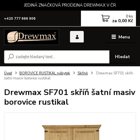
JEDINÁ ZNAČKOVÁ PRODEJNA DREWMAX V ČR
0
ks
+420 777 666 906
za
0,00 Kč
Menu
Hledat
Úvod
BOROVICE RUSTIKAL nábytek
Skříně
Drewmax SF701 skříň
šatní masiv borovice rustikal
Drewmax SF701 skříň šatní masiv
borovice rustikal