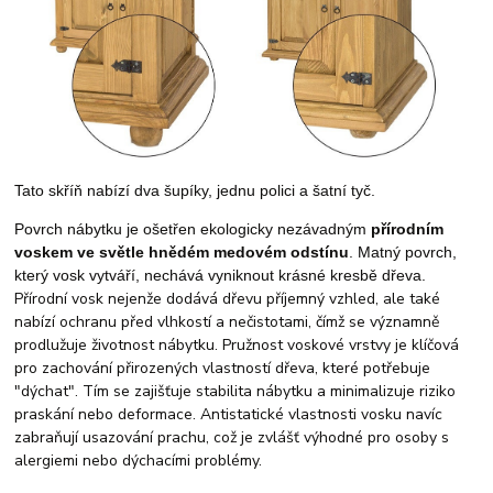
Tato skříň nabízí dva šupíky, jednu polici a šatní tyč.
Povrch nábytku je ošetřen ekologicky nezávadným
přírodním
voskem
ve světle hnědém medovém odstínu
. Matný povrch,
který vosk vytváří, nechává vyniknout krásné kresbě dřeva.
Přírodní vosk nejenže dodává dřevu příjemný vzhled, ale také
nabízí ochranu před vlhkostí a nečistotami, čímž se významně
prodlužuje životnost nábytku. Pružnost voskové vrstvy je klíčová
pro zachování přirozených vlastností dřeva, které potřebuje
"dýchat". Tím se zajišťuje stabilita nábytku a minimalizuje riziko
praskání nebo deformace. Antistatické vlastnosti vosku navíc
zabraňují usazování prachu, což je zvlášť výhodné pro osoby s
alergiemi nebo dýchacími problémy.