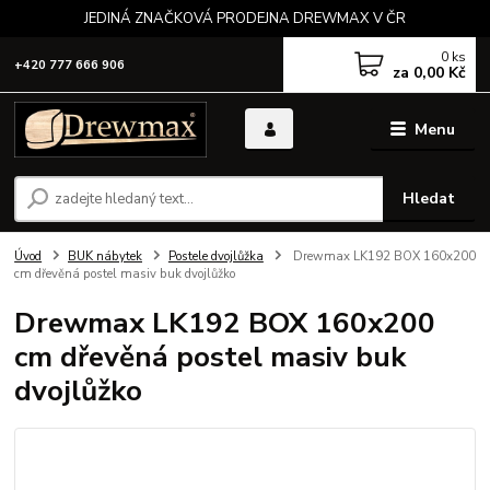
JEDINÁ ZNAČKOVÁ PRODEJNA DREWMAX V ČR
0
ks
+420 777 666 906
za
0,00 Kč
Menu
Hledat
Úvod
BUK nábytek
Postele dvojlůžka
Drewmax LK192 BOX 160x200
cm dřevěná postel masiv buk dvojlůžko
Drewmax LK192 BOX 160x200
cm dřevěná postel masiv buk
dvojlůžko