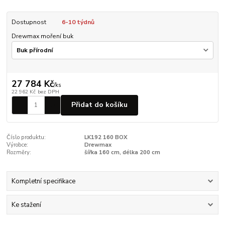
Dostupnost
6-10 týdnů
Drewmax moření buk
27 784 Kč
/
ks
22 962 Kč
bez DPH
Přidat do košíku
Číslo produktu:
LK192 160 BOX
Výrobce:
Drewmax
Rozměry:
šířka 160 cm, délka 200 cm
Kompletní specifikace
Ke stažení