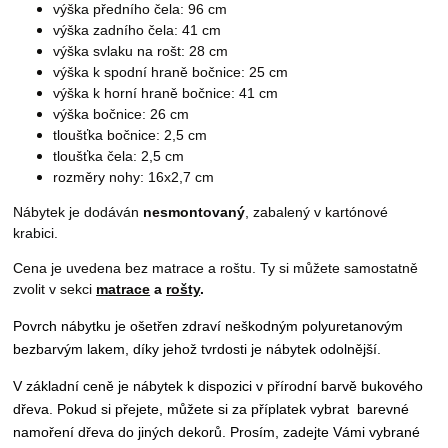
výška předního čela: 96 cm
výška zadního čela: 41 cm
výška svlaku na rošt: 28 cm
výška k spodní hraně bočnice: 25 cm
výška k horní hraně bočnice: 41 cm
výška bočnice: 26 cm
tloušťka bočnice: 2,5 cm
tloušťka čela: 2,5 cm
rozměry nohy: 16x2,7 cm
Nábytek je dodáván
nesmontovaný
, zabalený v kartónové
krabici.
Cena je uvedena bez matrace a roštu. Ty si můžete samostatně
zvolit v sekci
matrace
a
rošty
.
Povrch nábytku je ošetřen zdraví neškodným
polyuretanovým
bezbarvým lakem, díky jehož tvrdosti je nábytek odolnější.
V základní ceně je nábytek k dispozici v přírodní barvě bukového
dřeva. Pokud si přejete, můžete si za příplatek vybrat
barevné
namoření dřeva do jiných dekorů.
P
rosím, zadejte Vámi vybrané