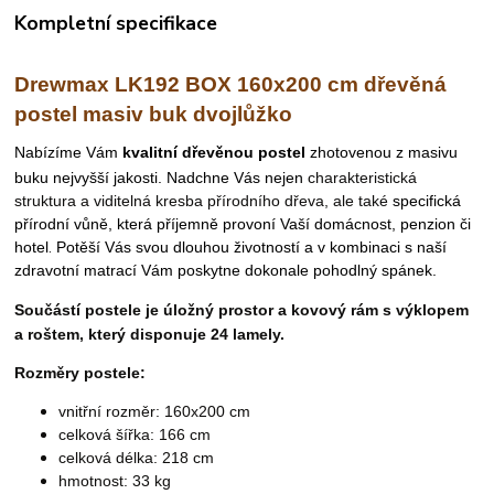
Kompletní specifikace
Drewmax LK192 BOX 160x200 cm dřevěná
postel masiv buk dvojlůžko
N
abízíme Vám
kvalitní dřevěnou postel
zhotovenou z masivu
buku nejvyšší jakosti. Nadchne Vás nejen
charakteristická
struktura a viditelná kresba přírodního dřeva, ale také
specifická
přírodní vůně, která příjemně provoní
Vaší domácnost, penzion či
.
hotel
Potěší Vás svou dlouhou životností a v kombinaci s naší
zdravotní matrací Vám poskytne dokonale pohodlný spánek.
Součástí postele je úložný prostor a kovový rám s výklopem
a roštem, který disponuje 24 lamely.
Rozměry postele:
vnitřní rozměr: 160x200 cm
celková šířka: 166 cm
celková délka: 218 cm
hmotnost: 33 kg