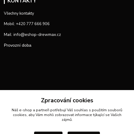
KONTAKTY
Všechny kontakty
Mobil: +420 777 666 906
info@eshop-drewmax.cz
Mail:
Provozní doba
Zpracování cookies
Náš e-shop a partneři potřebují Váš
souhlas
s použitím souborů
cookies, aby Vám mohli zobrazovat informace týkající se Vašich
zájmů.