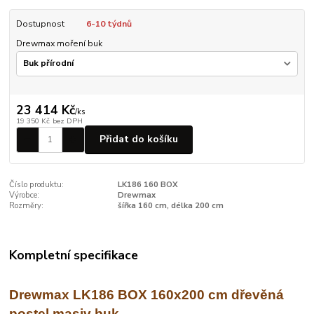
Dostupnost
6-10 týdnů
Drewmax moření buk
23 414 Kč
/
ks
19 350 Kč
bez DPH
Přidat do košíku
Číslo produktu:
LK186 160 BOX
Výrobce:
Drewmax
Rozměry:
šířka 160 cm, délka 200 cm
Kompletní specifikace
Drewmax LK186 BOX 160x200 cm dřevěná
postel masiv buk