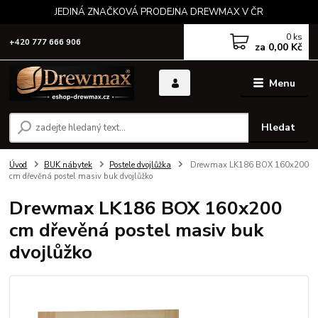
JEDINÁ ZNAČKOVÁ PRODEJNA DREWMAX V ČR
0
ks
+420 777 666 906
za
0,00 Kč
Menu
Hledat
Úvod
BUK nábytek
Postele dvojlůžka
Drewmax LK186 BOX 160x200
cm dřevěná postel masiv buk dvojlůžko
Drewmax LK186 BOX 160x200
cm dřevěná postel masiv buk
dvojlůžko