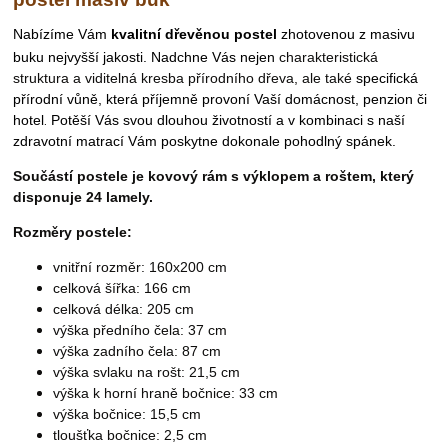
N
abízíme Vám
kvalitní dřevěnou postel
zhotovenou z masivu
buku nejvyšší jakosti. Nadchne Vás nejen
charakteristická
struktura a viditelná kresba přírodního dřeva, ale také
specifická
přírodní vůně, která příjemně provoní
Vaší domácnost, penzion či
.
hotel
Potěší Vás svou dlouhou životností a v kombinaci s naší
zdravotní matrací Vám poskytne dokonale pohodlný spánek.
Součástí postele je kovový rám s výklopem a roštem, který
disponuje 24 lamely.
Rozměry postele:
vnitřní rozměr: 160x200 cm
celková šířka: 166 cm
celková délka: 205 cm
výška předního čela: 37 cm
výška zadního čela: 87 cm
výška svlaku na rošt: 21,5 cm
výška k horní hraně bočnice: 33 cm
výška bočnice: 15,5 cm
tloušťka bočnice: 2,5 cm