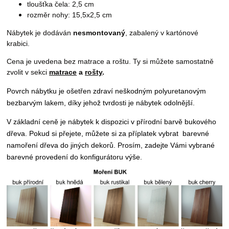
tloušťka čela: 2,5 cm
rozměr nohy: 15,5x2,5 cm
Nábytek je dodáván
nesmontovaný
, zabalený v kartónové
krabici.
Cena je uvedena bez matrace a roštu. Ty si můžete samostatně
zvolit v sekci
matrace
a
rošty
.
Povrch nábytku je ošetřen zdraví neškodným
polyuretanovým
bezbarvým lakem, díky jehož tvrdosti je nábytek odolnější.
V základní ceně je nábytek k dispozici v přírodní barvě bukového
dřeva. Pokud si přejete, můžete si za příplatek vybrat
barevné
namoření dřeva do jiných dekorů.
P
rosím, zadejte Vámi vybrané
barevné provedení do konfigurátoru výše.