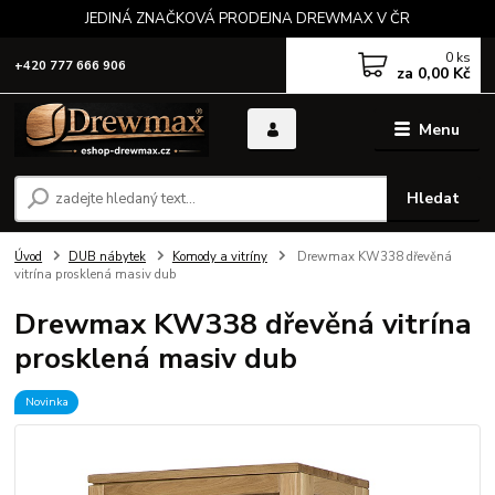
JEDINÁ ZNAČKOVÁ PRODEJNA DREWMAX V ČR
0
ks
+420 777 666 906
za
0,00 Kč
Menu
Hledat
Úvod
DUB nábytek
Komody a vitríny
Drewmax KW338 dřevěná
vitrína prosklená masiv dub
Drewmax KW338 dřevěná vitrína
prosklená masiv dub
Novinka