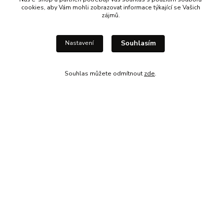
cookies, aby Vám mohli zobrazovat informace týkající se Vašich
zájmů.
KONTAKTY
Souhlasím
Nastavení
Všechny kontakty
Mobil: +420 777 666 906
Souhlas můžete odmítnout
zde
.
info@eshop-drewmax.cz
Mail:
Provozní doba