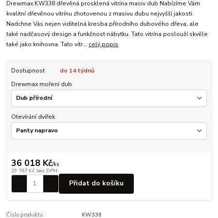
Drewmax KW338 dřevěná prosklená vitrína masiv dub Nabízíme Vám
kvalitní dřevěnou vitrínu zhotovenou z masivu dubu nejvyšší jakosti.
Nadchne Vás nejen viditelná kresba přírodního dubového dřeva, ale
také nadčasový design a funkčnost nábytku. Tato vitrína poslouží skvěle
také jako knihovna. Tato vitr...
celý popis
Dostupnost
do 14 týdnů
Drewmax moření dub
Otevírání dvířek
36 018 Kč
/
ks
29 767 Kč
bez DPH
Přidat do košíku
Číslo produktu:
KW338