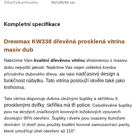
Šířka/Výška/Hloubka:
55/195/40 cm
Kompletní specifikace
Drewmax KW338 dřevěná prosklená vitrína
masiv dub
N
abízíme Vám
kvalitní dřevěnou vitrínu
zhotovenou z masivu
dubu nejvyšší jakosti. Nadchne Vás nejen
viditelná kresba
nadčasový design a
přírodního dubového dřeva, ale také
funkčnost nábytku.
Tato vitrína poslouží skvěle také jako
knihovna.
s
Tato vitrína disponuje dvěma úložnými šuplíky a skříňkou
prosklenými dvířky
.
kříňka má tři police.
S
Celodřevěné šuplíky
jsou na skrytých značkových kovových ložiskových výsuvech
dovolující 90% otevření. Šuplíky i dveře jsou osazeny tlumičem
dovírání. U dveří jsou použity kvalitní kovové samozavírací panty,
které umožňují úhel otevření až 110°.