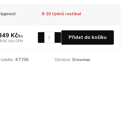
tupnost
8-10 týdnů rustikal
349 Kč
/
ks
Přidat do košíku
68 Kč
bez DPH
roduktu:
KT706
Výrobce:
Drewmax