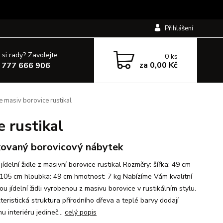
Přihlášení
 si rady? Zavolejte.
0
ks
za
0,00 Kč
 777 666 906
masiv borovice rustikal
 rustikal
ovaný borovicový nábytek
ídelní židle z masivní borovice rustikal Rozměry: šířka: 49 cm
 105 cm hloubka: 49 cm hmotnost: 7 kg Nabízíme Vám kvalitní
u jídelní židli vyrobenou z masivu borovice v rustikálním stylu.
teristická struktura přírodního dřeva a teplé barvy dodají
 interiéru jedineč...
celý popis