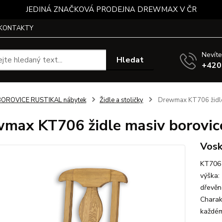
JEDINÁ ZNAČKOVÁ PRODEJNA DREWMAX V ČR
KONTAKTY
Nevíte
Hledat
+420
BOROVICE RUSTIKAL nábytek
Židle a stoličky
Drewmax KT706 židle 
max KT706 židle masiv borovice
Vosk
KT706 j
výška:
dřevěno
Charak
každému