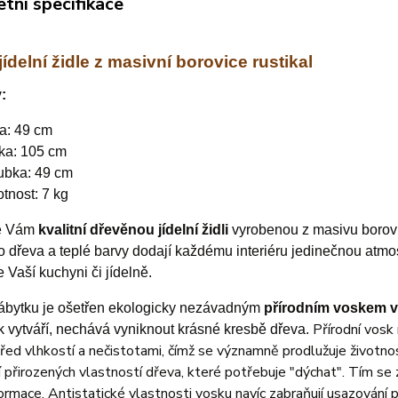
tní specifikace
ídelní židle z masivní borovice rustikal
:
ka: 49 cm
ka: 105 cm
ubka: 49 cm
tnost: 7 kg
e Vám
kvalitní dřevěnou jídelní židli
vyrobenou z masivu borovic
o dřeva a teplé barvy dodají každému interiéru jedinečnou atmo
e Vaší kuchyni či jídelně.
ábytku je ošetřen ekologicky nezávadným
přírodním voskem
v
Přírodní vosk
k vytváří, nechává vyniknout krásné kresbě dřeva.
řed vlhkostí a nečistotami, čímž se významně prodlužuje životno
 přirozených vlastností dřeva, které potřebuje "dýchat". Tím se za
rmace. Antistatické vlastnosti vosku navíc zabraňují usazování p