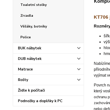
Komple
Toaletní stolky
Zrcadla
KT706 j
Rozměry
Věšáky, botníky
šíř
Police
výš
hlo
BUK nábytek
hmo
DUB nábytek
Nabízím
Matrace
přírodníh
vyjímat v
Rošty
P
ovrch n
Židle k počítači
který vos
ochranu p
Podnožky a doplňky k PC
zachování
nebo defo