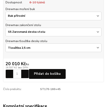
Dostupnost
6-10 týdnů
Drewmax moření buk
Drewmax zakončení stolu
Drewmax tloušťka desky stolu
20 010 Kč
/
ks
16 537 Kč
bez DPH
Přidat do košíku
Číslo produktu:
ST170-160+45
Kompletní specifikace