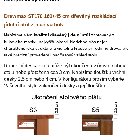
Drewmax ST170 160+45 cm d
řevěný rozkládací
jídelní stůl z masivu buk
N
abízíme Vám
kvalitní dřevěný jídelní stůl
zhotovený z
bukového masivu nejvyšší jakosti. Nadchne Vás nejen
charakteristická struktura a viditelná kresba přírodního dřeva, ale
také
precizní provedení i nadčasový vzhled stolu.
Robustní deska stolu může být ukončena v úrovni nohou
stolu nebo přetažena cca 3 cm. Nabízíme tloušťku vrchní
desky 2,5 cm nebo 4 cm. V konfigurátoru prosím vyberte
Vaši volbu stylu zakončení desky a její tloušťku.