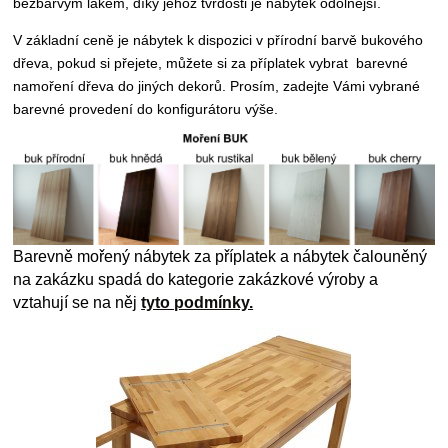
bezbarvým lakem, díky jehož tvrdosti je nábytek odolnější.
V základní ceně je nábytek k dispozici v přírodní barvě bukového
dřeva, pokud si přejete, můžete si za příplatek vybrat
barevné
namoření dřeva do jiných dekorů. P
rosím, zadejte Vámi vybrané
barevné provedení do konfigurátoru výše.
Barevně mořený nábytek za příplatek a nábytek čalouněný
na zakázku spadá do kategorie zakázkové výroby a
vztahují se na něj
tyto podmínky.