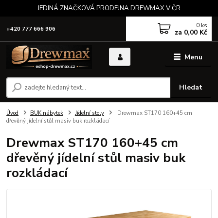
JEDINÁ ZNAČKOVÁ PRODEJNA DREWMAX V ČR
0
ks
+420 777 666 906
za
0,00 Kč
Menu
Hledat
Úvod
BUK nábytek
Jídelní stoly
Drewmax ST170 160+45 cm
dřevěný jídelní stůl masiv buk rozkládací
Drewmax ST170 160+45 cm
dřevěný jídelní stůl masiv buk
rozkládací